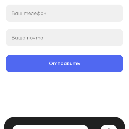
Контакты
Отправить
Telegram
Стать частью команды
Вконтакте
info@mooarm.ru
ОБ АРМ
МЕРОПРИЯТИЯ
Полное наименование: Межрегиональная общественная
организация содействия в защите прав и законных
АРМ.БИЗНЕС
интересов молодежи «Ассоциация региональной молодежи»